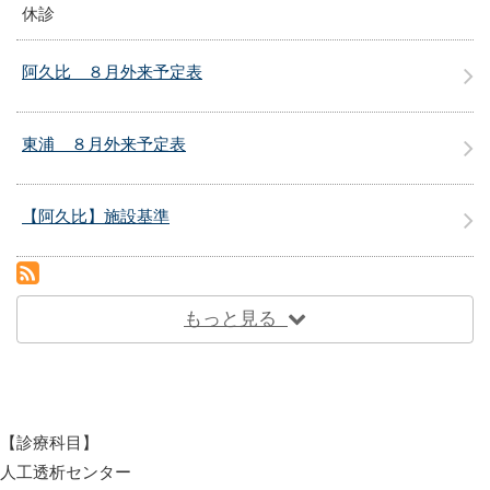
休診
阿久比 ８月外来予定表
東浦 ８月外来予定表
【阿久比】施設基準
RSS(別ウィンドウで開きます)
もっと見る
【診療科目】
人工透析センター